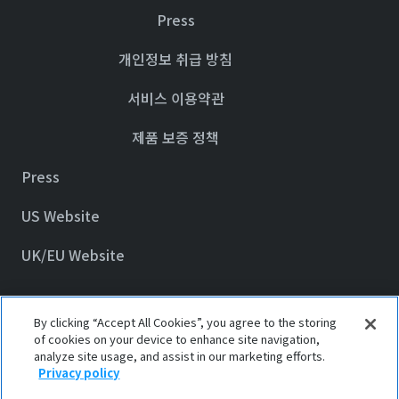
Press
개인정보 취급 방침
서비스 이용약관
제품 보증 정책
Press
US Website
UK/EU Website
By clicking “Accept All Cookies”, you agree to the storing
© 2023 Awair Inc.
of cookies on your device to enhance site navigation,
analyze site usage, and assist in our marketing efforts.
Privacy policy
Privacy