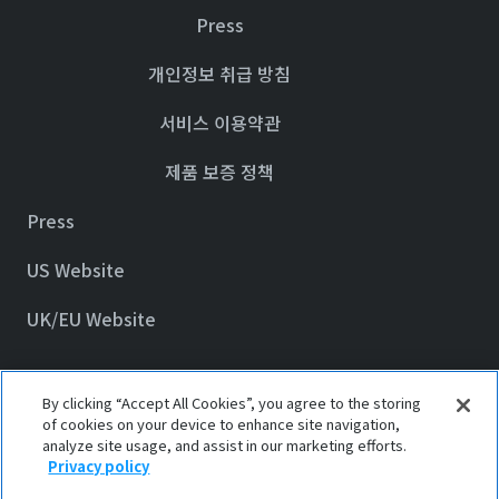
Press
개인정보 취급 방침
서비스 이용약관
제품 보증 정책
Press
US Website
UK/EU Website
By clicking “Accept All Cookies”, you agree to the storing
© 2023 Awair Inc.
of cookies on your device to enhance site navigation,
analyze site usage, and assist in our marketing efforts.
Privacy policy
Privacy