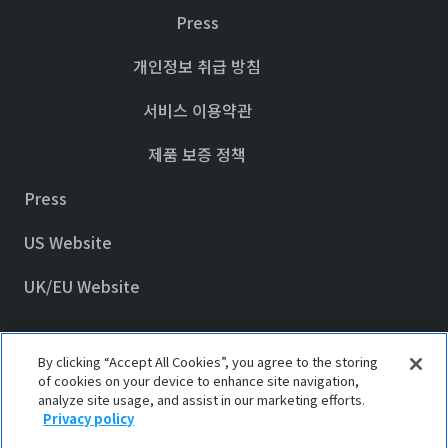
Press
개인정보 취급 방침
서비스 이용약관
제품 보증 정책
Press
US Website
UK/EU Website
By clicking “Accept All Cookies”, you agree to the storing
© 2023 Awair Inc.
of cookies on your device to enhance site navigation,
analyze site usage, and assist in our marketing efforts.
Privacy policy
Privacy