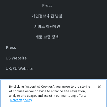
Press
개인정보 취급 방침
서비스 이용약관
제품 보증 정책
Press
US Website
UK/EU Website
By clicking “Accept All Cookies”, you agree to the storing
© 2023 Awair Inc.
of cookies on your device to enhance site navigation,
analyze site usage, and assist in our marketing efforts.
Privacy policy
Privacy