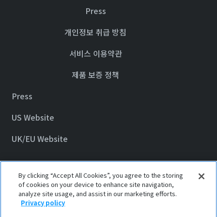
Press
개인정보 취급 방침
서비스 이용약관
제품 보증 정책
Press
US Website
UK/EU Website
By clicking “Accept All Cookies”, you agree to the storing
© 2023 Awair Inc.
of cookies on your device to enhance site navigation,
analyze site usage, and assist in our marketing efforts.
Privacy policy
Privacy